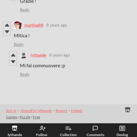
Grazie !
Reply
martina88
8 years ago
Mitica !
Reply
lythande
8 years ago
Mi fai commuovere :p
Reply
itch.io
·
View all by lythande
·
Report
·
Embed
Games
›
Puzzle
›
Free
lythande
Follow
Collection
Comments
Devlog