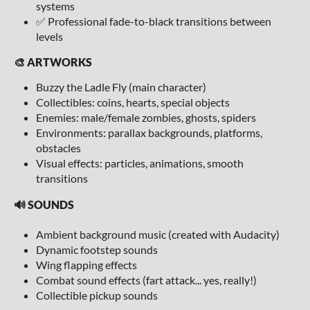
systems
✅ Professional fade-to-black transitions between
levels
🎨 ARTWORKS
Buzzy the Ladle Fly (main character)
Collectibles: coins, hearts, special objects
Enemies: male/female zombies, ghosts, spiders
Environments: parallax backgrounds, platforms,
obstacles
Visual effects: particles, animations, smooth
transitions
🔊 SOUNDS
Ambient background music (created with Audacity)
Dynamic footstep sounds
Wing flapping effects
Combat sound effects (fart attack... yes, really!)
Collectible pickup sounds