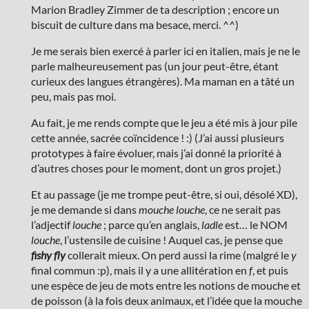
Marion Bradley Zimmer de ta description ; encore un
biscuit de culture dans ma besace, merci. ^^)
Je me serais bien exercé à parler ici en italien, mais je ne le
parle malheureusement pas (un jour peut-être, étant
curieux des langues étrangères). Ma maman en a tâté un
peu, mais pas moi.
Au fait, je me rends compte que le jeu a été mis à jour pile
cette année, sacrée coïncidence ! :) (J’ai aussi plusieurs
prototypes à faire évoluer, mais j’ai donné la priorité à
d’autres choses pour le moment, dont un gros projet.)
Et au passage (je me trompe peut-être, si oui, désolé XD),
je me demande si dans
mouche louche
, ce ne serait pas
l’adjectif
louche
; parce qu’en anglais,
ladle
est… le NOM
louche
, l’ustensile de cuisine ! Auquel cas, je pense que
fishy fly
collerait mieux. On perd aussi la rime (malgré le
y
final commun :p), mais il y a une allitération en
f
, et puis
une espèce de jeu de mots entre les notions de mouche et
de poisson (à la fois deux animaux, et l’idée que la mouche